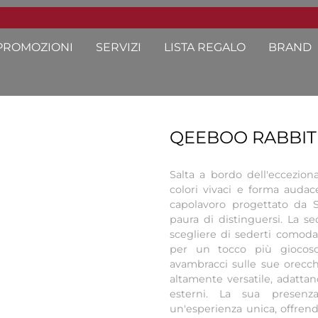
PROMOZIONI
SERVIZI
LISTA REGALO
BRAND
QEEBOO RABBIT
Salta a bordo dell'eccezion
colori vivaci e forma audac
capolavoro progettato da 
paura di distinguersi. La s
scegliere di sederti comod
per un tocco più giocoso
avambracci sulle sue orecchi
altamente versatile, adattan
esterni. La sua presenz
un'esperienza unica, offre