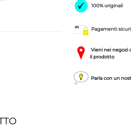
100% originali
Pagamenti sicuri
Vieni nei negozi 
il prodotto
Parla con un nost
TTO