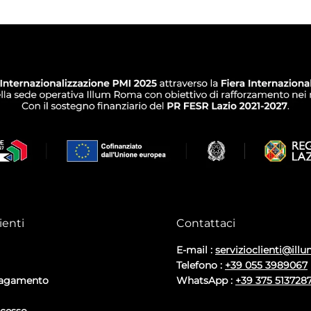
ienti
Contattaci
E-mail :
servizioclienti@illu
Telefono :
+39 055 3989067
pagamento
WhatsApp :
+39 375 513728