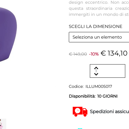
design eccentrico. Non acco
questa straordinaria crea
immergiti in un mondo di sti
SCEGLI LA DIMENSIONE
Seleziona un elemento
€ 134,10
€ 149,00
-10%
Codice:
ILLUM005017
Disponibilità:
10 GIORNI
Spedizioni assicu