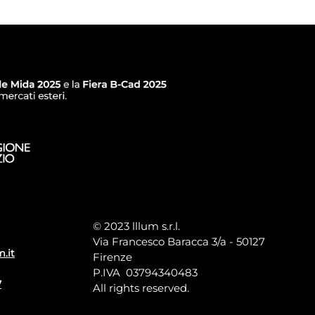
© 2023 lllum s.r.l.
Via Francesco Baracca 3/a - 50127
m.it
Firenze
P.IVA 03794340483
7
All rights reserved.