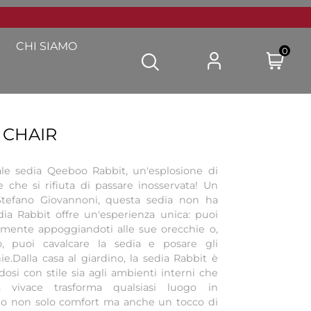
CHI SIAMO
0
 CHAIR
ale sedia Qeeboo Rabbit, un'esplosione di
e che si rifiuta di passare inosservata! Un
Stefano Giovannoni, questa sedia non ha
edia Rabbit offre un'esperienza unica: puoi
amente appoggiandoti alle sue orecchie o,
, puoi cavalcare la sedia e posare gli
e.Dalla casa al giardino, la sedia Rabbit è
dosi con stile sia agli ambienti interni che
a vivace trasforma qualsiasi luogo in
ndo non solo comfort ma anche un tocco di