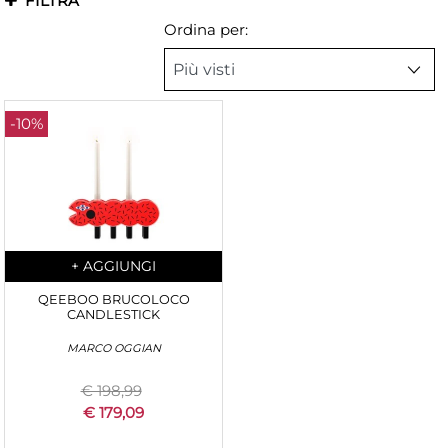
FILTRA
Ordina per:
-10%
Quantità
+
AGGIUNGI
QEEBOO BRUCOLOCO
CANDLESTICK
MARCO OGGIAN
€ 198,99
€ 179,09