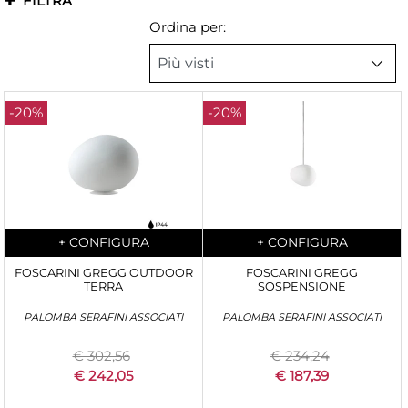
FILTRA
Ordina per:
-20%
-20%
Quantità
Quantità
+
CONFIGURA
+
CONFIGURA
FOSCARINI GREGG OUTDOOR
FOSCARINI GREGG
TERRA
SOSPENSIONE
PALOMBA SERAFINI ASSOCIATI
PALOMBA SERAFINI ASSOCIATI
€ 302,56
€ 234,24
€ 242,05
€ 187,39