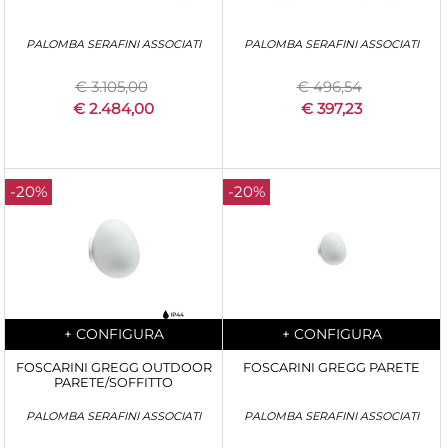
PALOMBA SERAFINI ASSOCIATI
PALOMBA SERAFINI ASSOCIATI
€ 3.105,00
€ 496,54
€ 2.484,00
€ 397,23
-20%
-20%
Quantità
Quantità
+
CONFIGURA
+
CONFIGURA
FOSCARINI GREGG OUTDOOR
FOSCARINI GREGG PARETE
PARETE/SOFFITTO
PALOMBA SERAFINI ASSOCIATI
PALOMBA SERAFINI ASSOCIATI