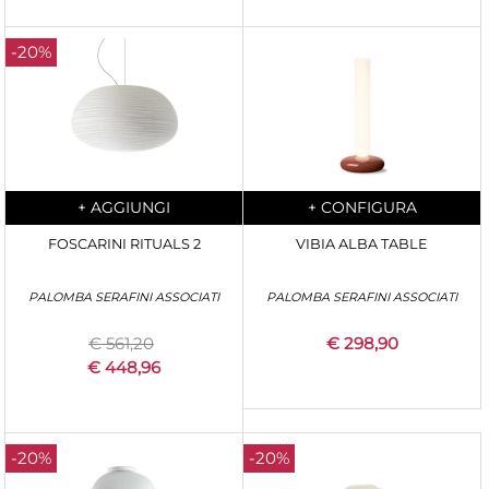
-20%
Quantità
Quantità
+
AGGIUNGI
+
CONFIGURA
FOSCARINI RITUALS 2
VIBIA ALBA TABLE
PALOMBA SERAFINI ASSOCIATI
PALOMBA SERAFINI ASSOCIATI
€ 561,20
€ 298,90
€ 448,96
-20%
-20%