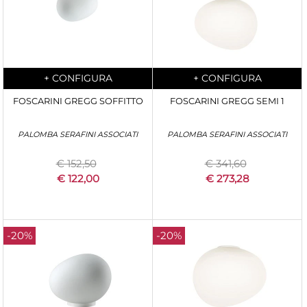
Quantità
Quantità
+
CONFIGURA
+
CONFIGURA
FOSCARINI GREGG SOFFITTO
FOSCARINI GREGG SEMI 1
PALOMBA SERAFINI ASSOCIATI
PALOMBA SERAFINI ASSOCIATI
€ 152,50
€ 341,60
€ 122,00
€ 273,28
-20%
-20%