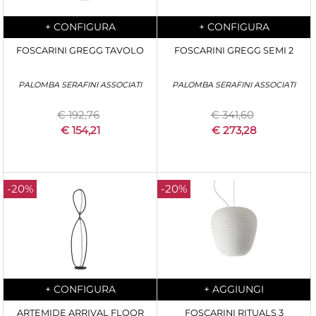
Quantità
Quantità
+
CONFIGURA
+
CONFIGURA
FOSCARINI GREGG TAVOLO
FOSCARINI GREGG SEMI 2
PALOMBA SERAFINI ASSOCIATI
PALOMBA SERAFINI ASSOCIATI
€ 192,76
€ 341,60
€ 154,21
€ 273,28
-20%
-20%
Quantità
Quantità
+
CONFIGURA
+
AGGIUNGI
ARTEMIDE ARRIVAL FLOOR
FOSCARINI RITUALS 3