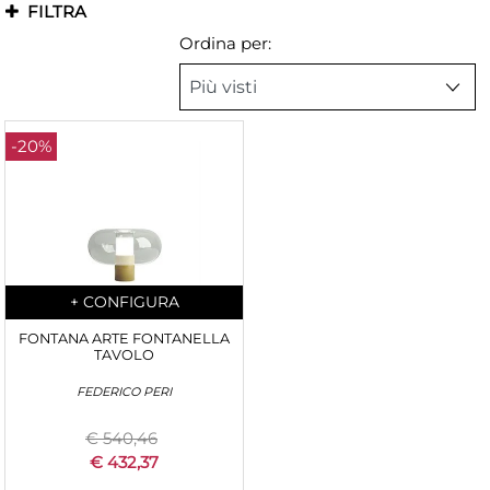
FILTRA
Ordina per:
-20%
Quantità
+
CONFIGURA
FONTANA ARTE FONTANELLA
TAVOLO
FEDERICO PERI
€ 540,46
€ 432,37