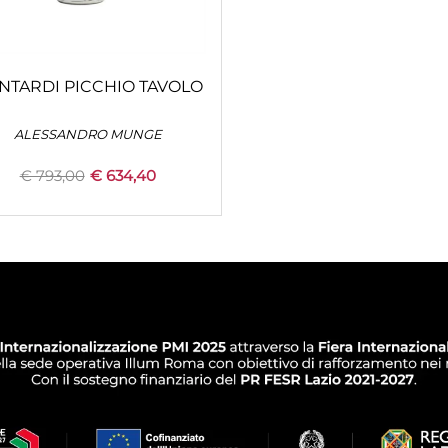
NTARDI PICCHIO TAVOLO
ALESSANDRO MUNGE
€ 793,00
€ 634,40
Quantità
+
CONFIGURA