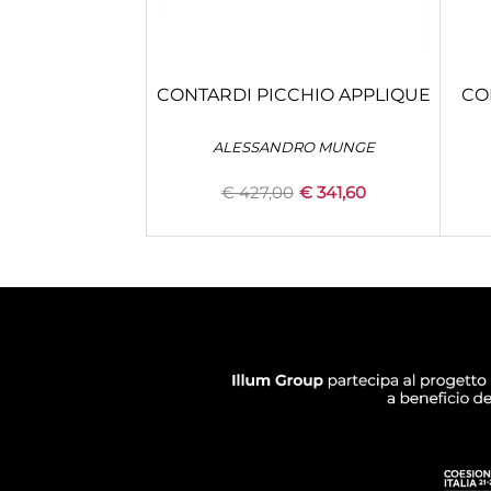
CONTARDI PICCHIO APPLIQUE
CO
ALESSANDRO MUNGE
€ 427,00
€ 341,60
Quantità
+
CONFIGURA