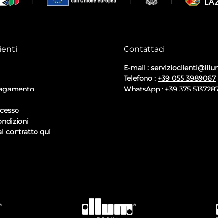
ienti
Contattaci
E-mail :
servizioclienti@illu
Telefono :
+39 055 3989067
pagamento
WhatsApp :
+39 375 513728
ecesso
ondizioni
l contratto qui