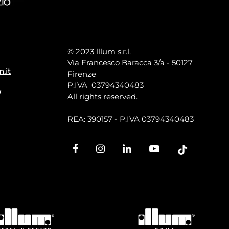
© 2023 lllum s.r.l.
Via Francesco Baracca 3/a - 50127
m.it
Firenze
P.IVA 03794340483
7
All rights reserved.
REA: 390157 - P.IVA 03794340483