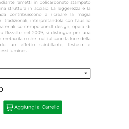
ediante rametti in policarbonato stampato
na struttura in acciaio. La leggerezza e la
ada contribuiscono a ricreare la magia
 tradizionali, interpretandola con l'ausilio
teriali contemporanei.Il design, opera di
o Rizzatto nel 2009, si distingue per una
 in metacrilato che moltiplicano la luce della
do un effetto scintillante, festoso e
essi luminosi.
0
Quantità
Aggiungi al Carrello