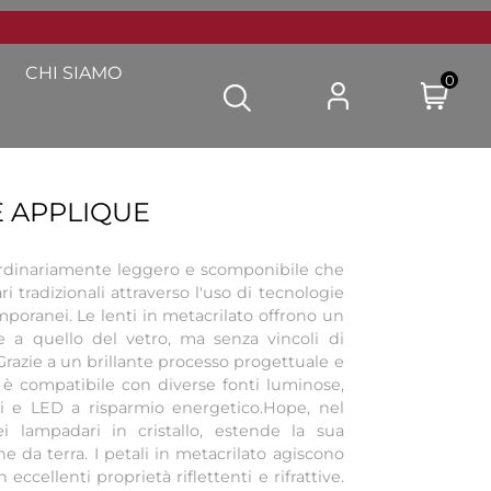
CHI SIAMO
0
 APPLIQUE
rdinariamente leggero e scomponibile che
ri tradizionali attraverso l'uso di tecnologie
mporanei. Le lenti in metacrilato offrono un
e a quello del vetro, ma senza vincoli di
razie a un brillante processo progettuale e
è compatibile con diverse fonti luminose,
ti e LED a risparmio energetico.Hope, nel
ei lampadari in cristallo, estende la sua
e da terra. I petali in metacrilato agiscono
eccellenti proprietà riflettenti e rifrattive.