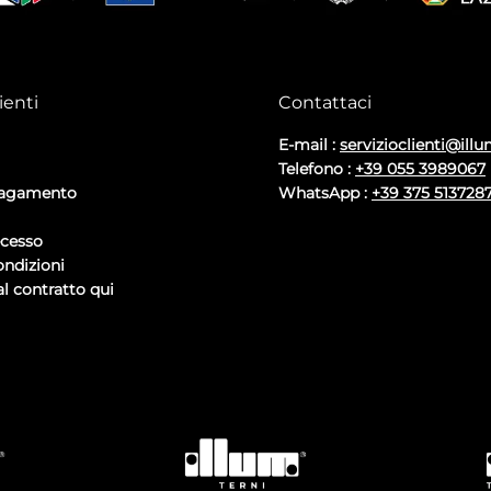
ienti
Contattaci
E-mail :
servizioclienti@illu
Telefono :
+39 055 3989067
pagamento
WhatsApp :
+39 375 513728
ecesso
ondizioni
l contratto qui