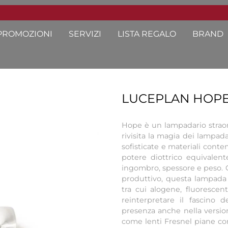
PROMOZIONI
SERVIZI
LISTA REGALO
BRAND
LUCEPLAN HOPE
Hope è un lampadario strao
rivisita la magia dei lampada
sofisticate e materiali conte
potere diottrico equivalent
ingombro, spessore e peso. G
produttivo, questa lampada 
tra cui alogene, fluorescen
reinterpretare il fascino d
presenza anche nella version
come lenti Fresnel piane con 