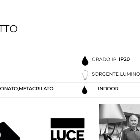
TTO
GRADO IP
IP20
SORGENTE LUMIN
BONATO,METACRILATO
INDOOR