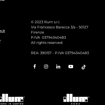
© 2023 lllum s.r.l.
Via Francesco Baracca 3/a - 50127
m.it
Firenze
P.IVA 03794340483
7
All rights reserved.
REA: 390157 - P.IVA 03794340483