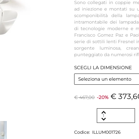
Sono collegati in coppie m
ad iniezione e montati su u
scomponibilità della lamp
intramontabile dei lampadari
di tecnologie moderne e ma
Francisco Gomez Paz e Paol
serie di sottili lenti Fresnel
sorgente luminosa, crean
punteggiato da numerosi rifl
SCEGLI LA DIMENSIONE
Seleziona un elemento
€ 373,6
€ 467,00
-20%
Codice:
ILLUM001726