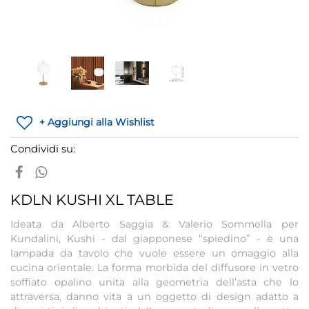
+ Aggiungi alla Wishlist
Condividi su:
KDLN KUSHI XL TABLE
Ideata da Alberto Saggia & Valerio Sommella per
Kundalini, Kushi - dal giapponese “spiedino” - è una
lampada da tavolo che vuole essere un omaggio alla
cucina orientale. La forma morbida del diffusore in vetro
soffiato opalino unita alla geometria dell’asta che lo
attraversa, danno vita a un oggetto di design adatto a