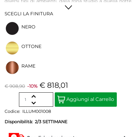
diversi tipi di ambienti, dalla zona studio a quella notte,
dalla terrazza al soggiorno, per illuminare con una luce
SCEGLI LA FINITURA
diffusa ogni angolo della propria casa.
NERO
OTTONE
RAME
€ 818,01
€ 908,90
-10%
Quantità
Aggiungi al Carrello
Codice:
ILLUM001008
Disponibilità:
2/3 SETTIMANE