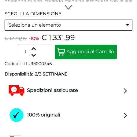
ghirlande di fiori, creando magiche atmosfere con la sua
morbida luce diffusa. In due diverse dimensioni, è
SCEGLI LA DIMENSIONE
disponibile nele finiture cromatiche color ruggine, nero
lucido, bianco lucido o oro opaco.
Seleziona un elemento
€ 1.331,99
€ 1.479,99
-10%
Quantità
Aggiungi al Carrello
Codice:
ILLUM000346
Disponibilità:
2/3 SETTIMANE
Spedizioni assicurate
100% originali