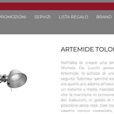
PROMOZIONI
SERVIZI
LISTA REGALO
BRAND
ARTEMIDE TOLO
Nell'idea di creare una l
Michele De Lucchi prese
Artemide, lo schizzo di u
seguito Tolomeo "perché e
era quello più adatto all’idea
un sistema a molla, nascosta
che la mantiene in tensione, 
dei trabucchi, in grado di m
posizione della rete. Così co
vasetto conico rovesciato,