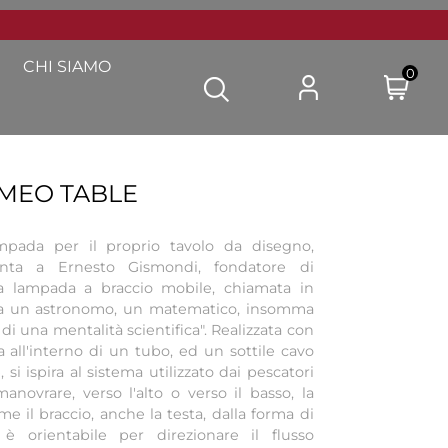
CHI SIAMO
0
MEO TABLE
ampada per il proprio tavolo da disegno,
nta a Ernesto Gismondi, fondatore di
na lampada a braccio mobile, chiamata in
ra un astronomo, un matematico, insomma
 di una mentalità scientifica". Realizzata con
 all'interno di un tubo, ed un sottile cavo
si ispira al sistema utilizzato dai pescatori
anovrare, verso l'alto o verso il basso, la
me il braccio, anche la testa, dalla forma di
 è orientabile per direzionare il flusso