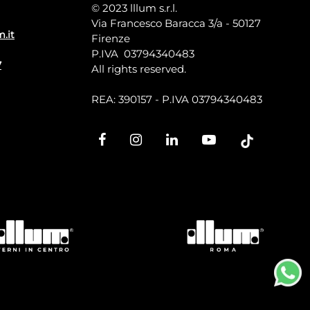
© 2023 lllum s.r.l.
Via Francesco Baracca 3/a - 50127
m.it
Firenze
P.IVA 03794340483
7
All rights reserved.
REA: 390157 - P.IVA 03794340483