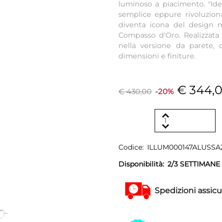
luminoso a piacimento. "Ide
semplice eppure rivoluzion
diventa icona del design m
Compasso d'Oro. Realizzata 
nella versione da parete,
dimensioni e finiture.
€ 344,
€ 430,00
-20%
Codice:
ILLUM000147ALUSS
Disponibilità:
2/3 SETTIMANE
Spedizioni assicu