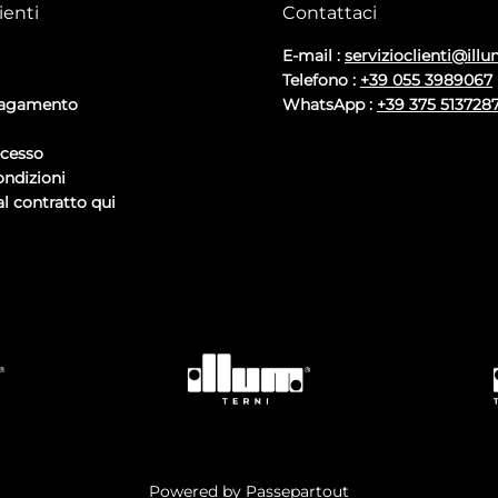
ienti
Contattaci
E-mail :
servizioclienti@illu
Telefono :
+39 055 3989067
pagamento
WhatsApp :
+39 375 513728
ecesso
ondizioni
l contratto qui
Powered by
Passepartout