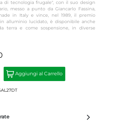
a di tecnologia frugale", con il suo design
ario, messo a punto da Giancarlo Fassina,
ade in Italy e vince, nel 1989, il premio
in alluminio lucidato, è disponibile anche
 da terra e come sospensione, in diverse
0
Quantità
Aggiungi al Carrello
SAL27DT
rate