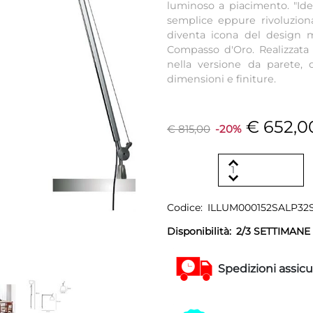
luminoso a piacimento. "Ide
semplice eppure rivoluzion
diventa icona del design m
Compasso d'Oro. Realizzata 
nella versione da parete,
dimensioni e finiture.
€ 652,0
€ 815,00
-20%
Codice:
ILLUM000152SALP32
Disponibilità:
2/3 SETTIMANE
Spedizioni assicu