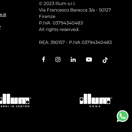
© 2023 lllum s.r.l.
Via Francesco Baracca 3/a - 50127
m.it
Firenze
P.IVA 03794340483
7
All rights reserved.
REA: 390157 - P.IVA 03794340483