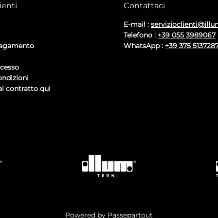
ienti
Contattaci
E-mail :
servizioclienti@illu
Telefono :
+39 055 3989067
pagamento
WhatsApp :
+39 375 513728
ecesso
ondizioni
l contratto qui
Powered by
Passepartout