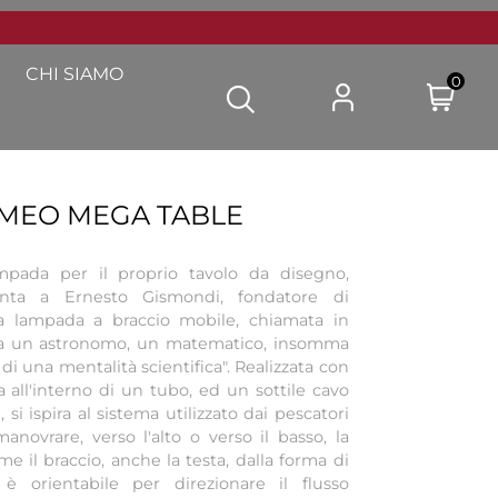
CHI SIAMO
0
MEO MEGA TABLE
ampada per il proprio tavolo da disegno,
nta a Ernesto Gismondi, fondatore di
na lampada a braccio mobile, chiamata in
ra un astronomo, un matematico, insomma
 di una mentalità scientifica". Realizzata con
 all'interno di un tubo, ed un sottile cavo
si ispira al sistema utilizzato dai pescatori
anovrare, verso l'alto o verso il basso, la
me il braccio, anche la testa, dalla forma di
 è orientabile per direzionare il flusso