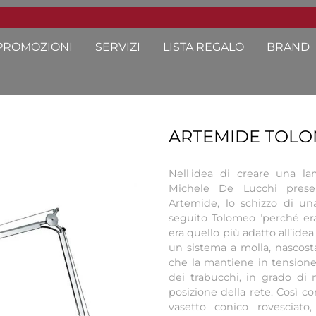
PROMOZIONI
SERVIZI
LISTA REGALO
BRAND
ARTEMIDE TOLO
Nell'idea di creare una l
Michele De Lucchi prese
Artemide, lo schizzo di u
seguito Tolomeo "perché e
era quello più adatto all’idea
un sistema a molla, nascosta
che la mantiene in tensione, 
dei trabucchi, in grado di m
posizione della rete. Così co
vasetto conico rovesciato,