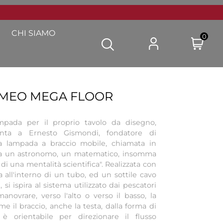
CHI SIAMO
0
OMEO MEGA FLOOR
ampada per il proprio tavolo da disegno,
nta a Ernesto Gismondi, fondatore di
na lampada a braccio mobile, chiamata in
ra un astronomo, un matematico, insomma
 di una mentalità scientifica". Realizzata con
 all'interno di un tubo, ed un sottile cavo
si ispira al sistema utilizzato dai pescatori
anovrare, verso l'alto o verso il basso, la
me il braccio, anche la testa, dalla forma di
 è orientabile per direzionare il flusso