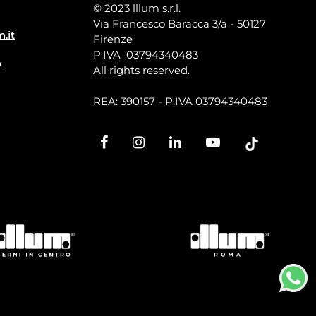
© 2023 lllum s.r.l.
Via Francesco Baracca 3/a - 50127
m.it
Firenze
P.IVA 03794340483
7
All rights reserved.
REA: 390157 - P.IVA 03794340483