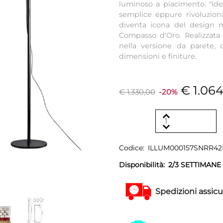
luminoso a piacimento. "Ide
semplice eppure rivoluzion
diventa icona del design m
Compasso d'Oro. Realizzata 
nella versione da parete,
dimensioni e finiture.
€ 1.06
€ 1.330,00
-20%
Codice:
ILLUM000157SNRR4
Disponibilità:
2/3 SETTIMANE
Spedizioni assicu