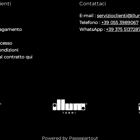
ienti
Contattaci
E-mail :
servizioclienti@illu
Telefono :
+39 055 3989067
pagamento
WhatsApp :
+39 375 513728
ecesso
ondizioni
l contratto qui
Powered by
Passepartout