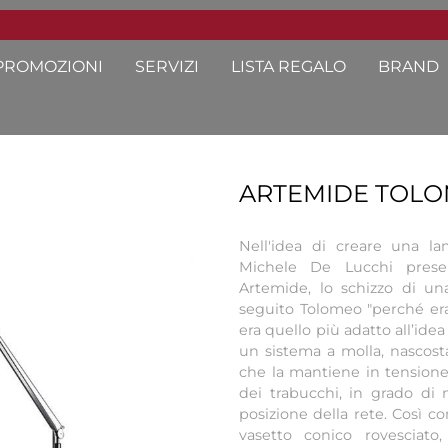
PROMOZIONI
SERVIZI
LISTA REGALO
BRAND
ARTEMIDE TOL
Nell'idea di creare una l
Michele De Lucchi prese
Artemide, lo schizzo di u
seguito Tolomeo "perché e
era quello più adatto all’idea
un sistema a molla, nascosta
che la mantiene in tensione, 
dei trabucchi, in grado di m
posizione della rete. Così co
vasetto conico rovesciato,