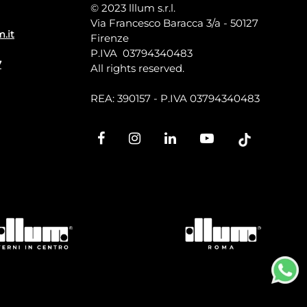
© 2023 lllum s.r.l.
Via Francesco Baracca 3/a - 50127
m.it
Firenze
P.IVA 03794340483
7
All rights reserved.
REA: 390157 - P.IVA 03794340483