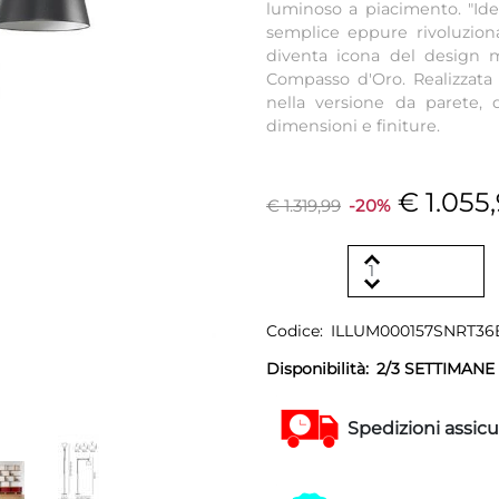
luminoso a piacimento. "Ide
semplice eppure rivoluzion
diventa icona del design m
Compasso d'Oro. Realizzata 
nella versione da parete,
dimensioni e finiture.
€ 1.055
€ 1.319,99
-20%
Codice:
ILLUM000157SNRT3
Disponibilità:
2/3 SETTIMANE
Spedizioni assicu