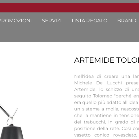
PROMOZIONI
SERVIZI
LISTA REGALO
BRAND
ARTEMIDE TOL
Nell'idea di creare una l
Michele De Lucchi prese
Artemide, lo schizzo di u
seguito Tolomeo "perché e
era quello più adatto all’idea
un sistema a molla, nascosta
che la mantiene in tensione, 
dei trabucchi, in grado di m
posizione della rete. Così co
vasetto conico rovesciato,