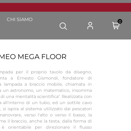
CHI SIAMO
0
OMEO MEGA FLOOR
ampada per il proprio tavolo da disegno,
nta a Ernesto Gismondi, fondatore di
na lampada a braccio mobile, chiamata in
ra un astronomo, un matematico, insomma
 di una mentalità scientifica". Realizzata con
 all'interno di un tubo, ed un sottile cavo
si ispira al sistema utilizzato dai pescatori
anovrare, verso l'alto o verso il basso, la
me il braccio, anche la testa, dalla forma di
 è orientabile per direzionare il flusso