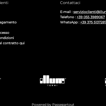
ienti
Contattaci
E-mail :
servizioclienti@illu
Telefono :
+39 055 3989067
pagamento
WhatsApp :
+39 375 513728
ecesso
ondizioni
l contratto qui
Powered by
Passepartout