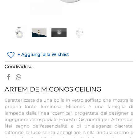
+ Aggiungi alla Wishlist
Condividi su:
ARTEMIDE MICONOS CEILING
Caratterizzata da una bolla in vetro soffiato che mostra la
propria fonte luminosa, Miconos è una famiglia di
lampade dalla linea "cosmica", progettata dal designer e
ingegnere aerospaziale Ernesto Gismondi per Artemide.
Nel segno dell'essenzialità e di un'eleganza discreta,
diffonde la luce senza abbagliare. Nella finitura cromo o