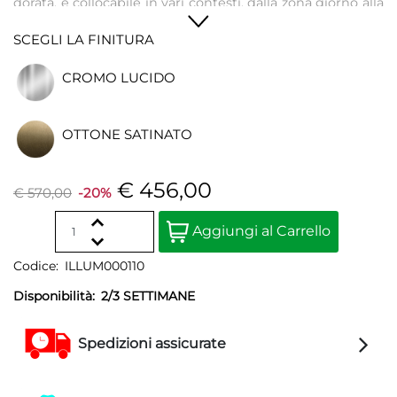
dorata, è collocabile in vari contesti, dalla zona giorno alla
zona notte.
SCEGLI LA FINITURA
CROMO LUCIDO
OTTONE SATINATO
€ 456,00
€ 570,00
-20%
Quantità
Aggiungi al Carrello
Codice:
ILLUM000110
Disponibilità:
2/3 SETTIMANE
Spedizioni assicurate