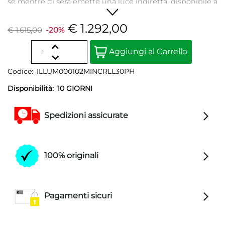
sè mentre di sera emette una luce indiretta, disponibile a
2700 o 3000K.
€ 1.292,00
€ 1.615,00
-20%
Quantità
Aggiungi al Carrello
Codice:
ILLUM000102MINCRLL30PH
Disponibilità:
10 GIORNI
Spedizioni assicurate
100% originali
Pagamenti sicuri