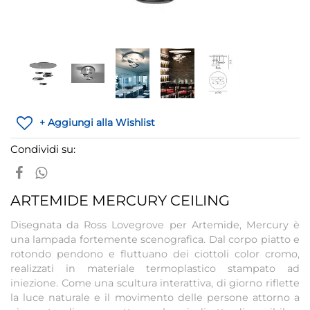
+ Aggiungi alla Wishlist
Condividi su:
ARTEMIDE MERCURY CEILING
Disegnata da Ross Lovegrove per Artemide, Mercury è
una lampada fortemente scenografica. Dal corpo piatto e
rotondo pendono e fluttuano dei ciottoli color cromo,
realizzati in materiale termoplastico stampato ad
iniezione. Come una scultura interattiva, di giorno riflette
la luce naturale e il movimento delle persone attorno a