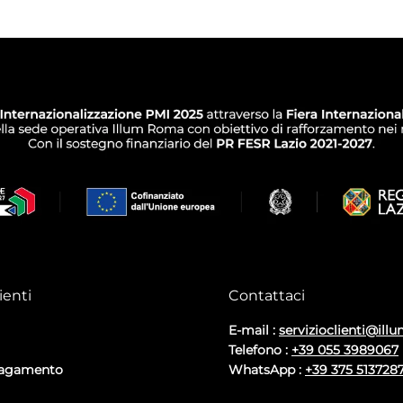
ienti
Contattaci
E-mail :
servizioclienti@illu
Telefono :
+39 055 3989067
pagamento
WhatsApp :
+39 375 513728