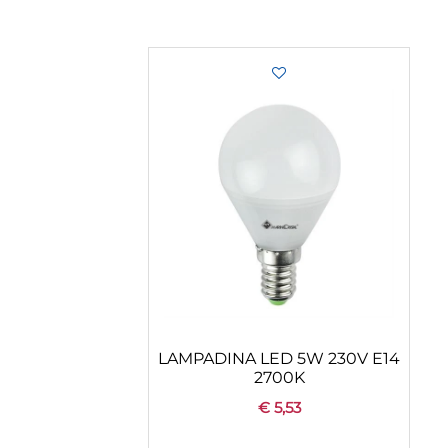
LAMPADINA LED 5W 230V E14
2700K
€ 5,53
Quantità
+
CONFIGURA
AGGIUNGI