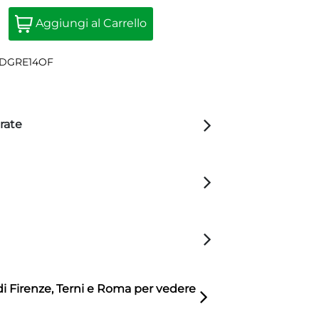
Quantità
Aggiungi al Carrello
DGRE14OF
rate
di Firenze, Terni e Roma per vedere