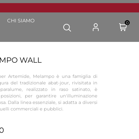
CHI SIAMO
0
AMPO WALL
per Artemide, Melampo è una famiglia di
ra del tradizionale abat-jour, rivisitata in
paralume, realizzato in raso satinato, è
posizioni, per garantire un'illuminazione
sa. Dalla linea essenziale, si adatta a diversi
quelli commerciali e pubblici.
0