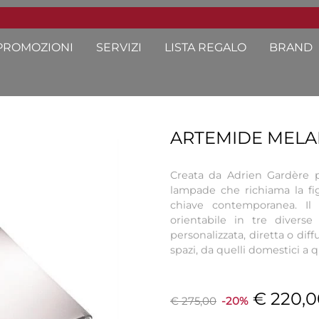
PROMOZIONI
SERVIZI
LISTA REGALO
BRAND
ARTEMIDE MEL
Creata da Adrien Gardère 
lampade che richiama la figu
chiave contemporanea. Il 
orientabile in tre diverse 
personalizzata, diretta o diffu
spazi, da quelli domestici a 
€ 220,0
€ 275,00
-20%