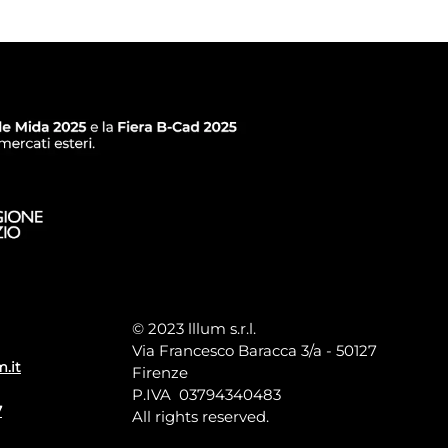
© 2023 lllum s.r.l.
Via Francesco Baracca 3/a - 50127
m.it
Firenze
P.IVA 03794340483
7
All rights reserved.