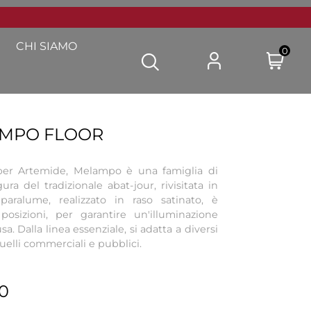
CHI SIAMO
0
AMPO FLOOR
per Artemide, Melampo è una famiglia di
ra del tradizionale abat-jour, rivisitata in
paralume, realizzato in raso satinato, è
posizioni, per garantire un'illuminazione
sa. Dalla linea essenziale, si adatta a diversi
quelli commerciali e pubblici.
0