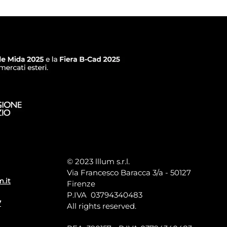
© 2023 lllum s.r.l.
Via Francesco Baracca 3/a - 50127
m.it
Firenze
P.IVA 03794340483
7
All rights reserved.