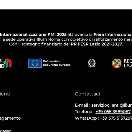
ienti
Contattaci
E-mail :
servizioclienti@illu
Telefono :
+39 055 3989067
pagamento
WhatsApp :
+39 375 513728
ecesso