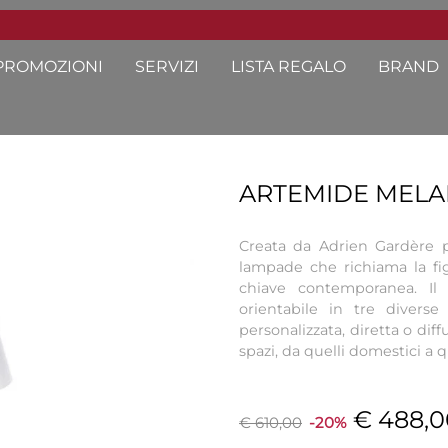
PROMOZIONI
SERVIZI
LISTA REGALO
BRAND
ARTEMIDE MEL
Creata da Adrien Gardère 
lampade che richiama la figu
chiave contemporanea. Il 
orientabile in tre diverse 
personalizzata, diretta o diffu
spazi, da quelli domestici a 
€ 488,0
€ 610,00
-20%