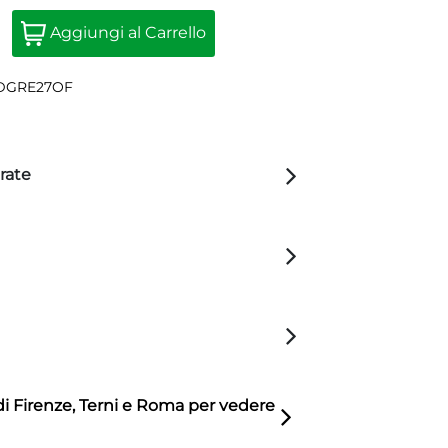
Quantità
Aggiungi al Carrello
DGRE27OF
rate
di Firenze, Terni e Roma per vedere