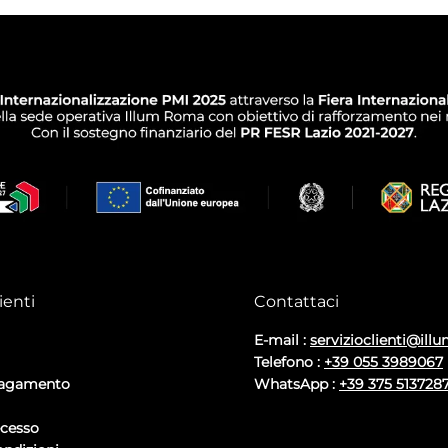
ienti
Contattaci
E-mail :
servizioclienti@illu
Telefono :
+39 055 3989067
pagamento
WhatsApp :
+39 375 513728
ecesso