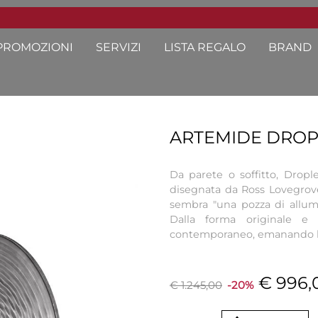
PROMOZIONI
SERVIZI
LISTA REGALO
BRAND
ARTEMIDE DROP
Da parete o soffitto, Drop
disegnata da Ross Lovegrov
sembra "una pozza di allumini
Dalla forma originale e 
contemporaneo, emanando lu
€ 996,
€ 1.245,00
-20%