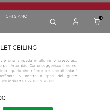
CHI SIAMO
0
LET CEILING
let è una lampada in alluminio pressofuso
e per Artemide. Come suggerisce il nome,
o liquido che riflette tre ciottoli chiari".
raffinata, si adatta a spazi dal gusto
ce indiretta a 2700K o 3000K.
00
Quantità