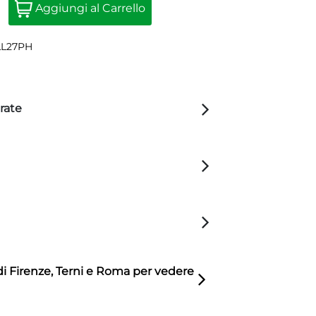
Aggiungi al Carrello
LL27PH
rate
di Firenze, Terni e Roma per vedere