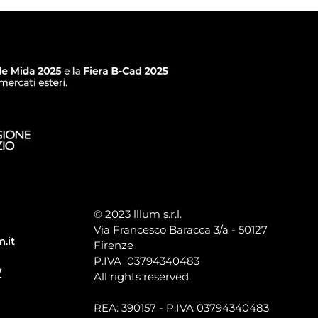
© 2023 lllum s.r.l.
Via Francesco Baracca 3/a - 50127
m.it
Firenze
P.IVA 03794340483
7
All rights reserved.
REA: 390157 - P.IVA 03794340483