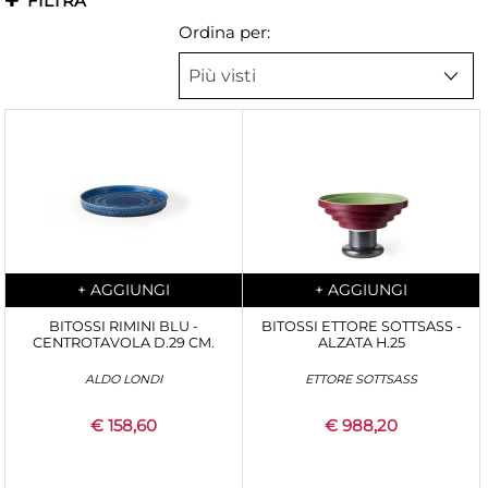
FILTRA
Ordina per:
Quantity
Quantity
+
AGGIUNGI
+
AGGIUNGI
BITOSSI RIMINI BLU -
BITOSSI ETTORE SOTTSASS -
CENTROTAVOLA D.29 CM.
ALZATA H.25
ALDO LONDI
ETTORE SOTTSASS
€ 158,60
€ 988,20