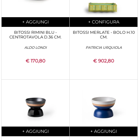
Quantity
Quantity
+
AGGIUNGI
+
CONFIGURA
BITOSSI RIMINI BLU -
BITOSSI MERLATE - BOLO H.10
CENTROTAVOLA D.36 CM.
CM.
ALDO LONDI
PATRICIA URQUIOLA
€ 170,80
€ 902,80
Quantity
Quantity
+
AGGIUNGI
+
AGGIUNGI