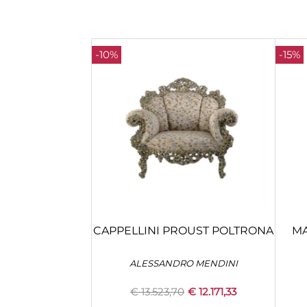
-10%
-15%
CAPPELLINI PROUST POLTRONA
MA
ALESSANDRO MENDINI
€ 13.523,70
€ 12.171,33
Quantity
+
CONFIGURA