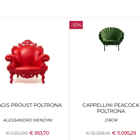
-10%
GIS PROUST POLTRONA
CAPPELLINI PEACOCK
POLTRONA
ALESSANDRO MENDINI
DROR
€ 1.122,00
€ 953,70
€ 12.328,10
€ 11.095,29
Quantity
Quantity
+
CONFIGURA
+
CONFIGURA