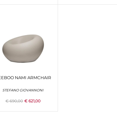
EEBOO NAMI ARMCHAIR
STEFANO GIOVANNONI
€ 690,00
€ 621,00
Quantity
+
CONFIGURA