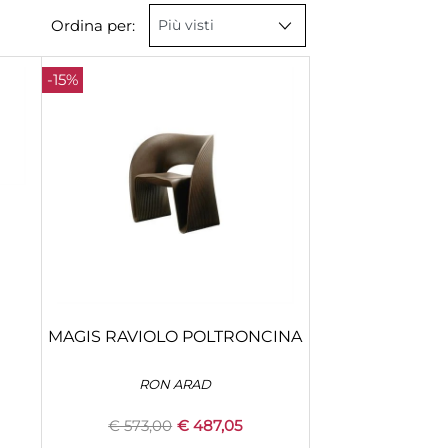
Ordina per:
-15%
MAGIS RAVIOLO POLTRONCINA
RON ARAD
€ 573,00
€ 487,05
Quantity
+
CONFIGURA