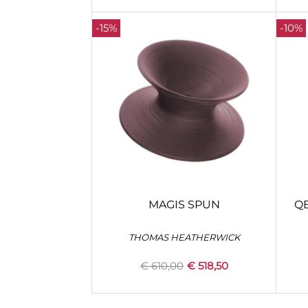
-15%
-10%
MAGIS SPUN
Q
THOMAS HEATHERWICK
€ 610,00
€ 518,50
Quantity
+
CONFIGURA