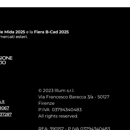
© 2023 lllum s.r.l.
Via Francesco Baracca 3/a - 50127
.it
Firenze
9067
P.IVA 03794340483
137287
All rights reserved.
REA: 390157 - P.IVA 03794340483