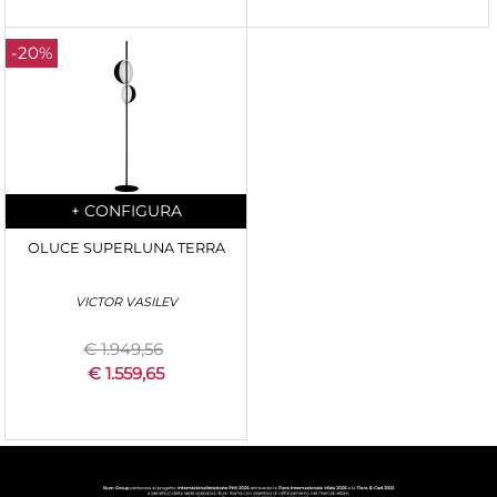
-20%
Quantity
+
CONFIGURA
OLUCE SUPERLUNA TERRA
VICTOR VASILEV
€ 1.949,56
€ 1.559,65