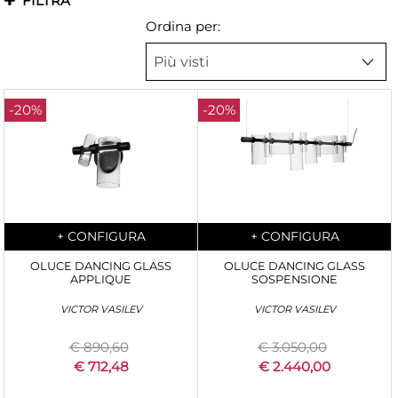
FILTRA
Ordina per:
-20%
-20%
Quantity
Quantity
+
CONFIGURA
+
CONFIGURA
OLUCE DANCING GLASS
OLUCE DANCING GLASS
APPLIQUE
SOSPENSIONE
VICTOR VASILEV
VICTOR VASILEV
€ 890,60
€ 3.050,00
€ 712,48
€ 2.440,00