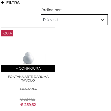
FILTRA
Ordina per:
-20%
Quantity
+
CONFIGURA
FONTANA ARTE DARUMA
TAVOLO
SERGIO ASTI
€ 324,52
€ 259,62