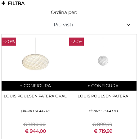
FILTRA
Ordina per:
-20%
-20%
Quantity
Quantity
+
CONFIGURA
+
CONFIGURA
LOUIS POULSEN PATERA OVAL
LOUIS POULSEN PATERA
ØIVIND SLAATTO
ØIVIND SLAATTO
€ 1.180,00
€ 899,99
€ 944,00
€ 719,99