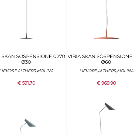
A SKAN SOSPENSIONE 0270
VIBIA SKAN SOSPENSIONE 
Ø30
Ø60
LIEVORE,ALTHERR,MOLINA
LIEVORE,ALTHERR,MOLINA
€ 591,70
€ 969,90
Quantity
Quantity
+
CONFIGURA
+
CONFIGURA