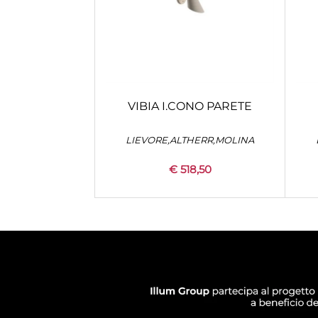
VIBIA I.CONO PARETE
LIEVORE,ALTHERR,MOLINA
€ 518,50
Quantity
+
CONFIGURA