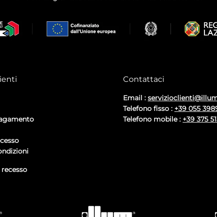
ienti
Contattaci
Email :
servizioclienti@illum
Telefono fisso :
+39 055 398
pagamento
Telefono mobile :
+39 375 5
ecesso
ondizioni
i recesso