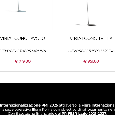
VIBIA I.CONO TAVOLO
VIBIA I.CONO TERRA
LIEVORE,ALTHERR,MOLINA
LIEVORE,ALTHERR,MOLINA
€ 719,80
€ 951,60
Quantity
Quantity
+
CONFIGURA
+
CONFIGURA