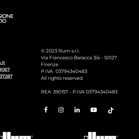
© 2023 lllum s.r.l.
Via Francesco Baracca 3/a - 50127
.it
Firenze
9067
P.IVA 03794340483
137287
All rights reserved.
REA: 390157 - P.IVA 03794340483