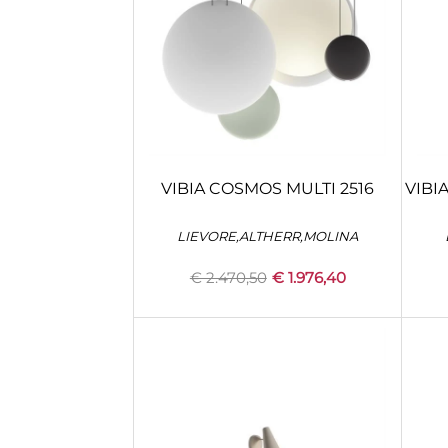
VIBIA COSMOS MULTI 2516
VIBI
LIEVORE,ALTHERR,MOLINA
€ 2.470,50
€ 1.976,40
Quantity
+
CONFIGURA