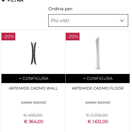
FILTRA
Ordina per:
-20%
-20%
Quantity
Quantity
+
CONFIGURA
+
CONFIGURA
ARTEMIDE CADMO WALL
ARTEMIDE CADMO FLOOR
KARIM RASHID
KARIM RASHID
€ 455,00
€ 2.015,00
€ 364,00
€ 1.612,00