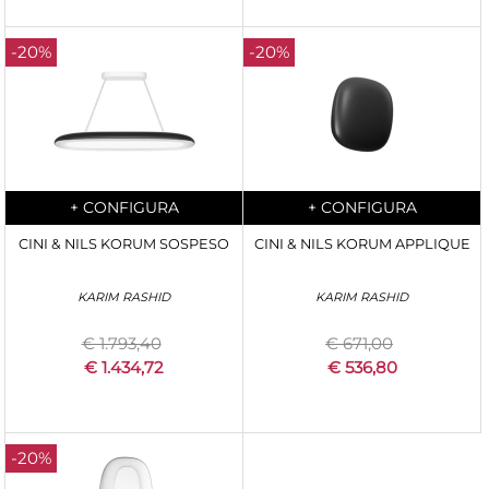
-20%
-20%
Quantity
Quantity
+
CONFIGURA
+
CONFIGURA
CINI & NILS KORUM SOSPESO
CINI & NILS KORUM APPLIQUE
KARIM RASHID
KARIM RASHID
€ 1.793,40
€ 671,00
€ 1.434,72
€ 536,80
-20%