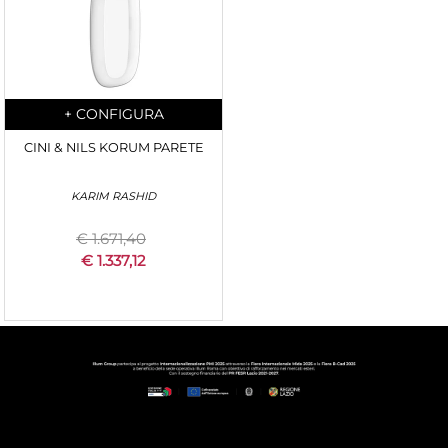
Quantity
+
CONFIGURA
CINI & NILS KORUM PARETE
KARIM RASHID
€ 1.671,40
€ 1.337,12