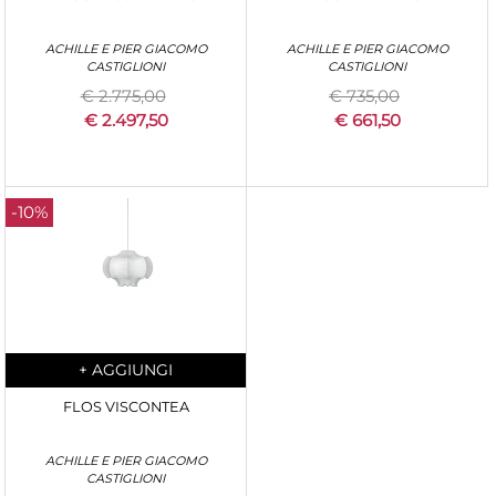
ACHILLE E PIER GIACOMO
ACHILLE E PIER GIACOMO
CASTIGLIONI
CASTIGLIONI
€ 2.775,00
€ 735,00
€ 2.497,50
€ 661,50
-10%
Quantity
+
AGGIUNGI
FLOS VISCONTEA
ACHILLE E PIER GIACOMO
CASTIGLIONI