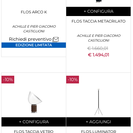
Quantity
+
CONFIGURA
FLOS ARCO K
FLOS TACCIA METACRILATO
ACHILLE E PIER GIACOMO
CASTIGLIONI
ACHILLE E PIER GIACOMO
Richiedi preventivo
CASTIGLIONI
EDIZIONE LIMITATA
€ 1.660,01
€ 1.494,01
-10%
-10%
Quantity
Quantity
+
CONFIGURA
+
AGGIUNGI
FLOS TACCIA VETRO
FLOS LUMINATOR