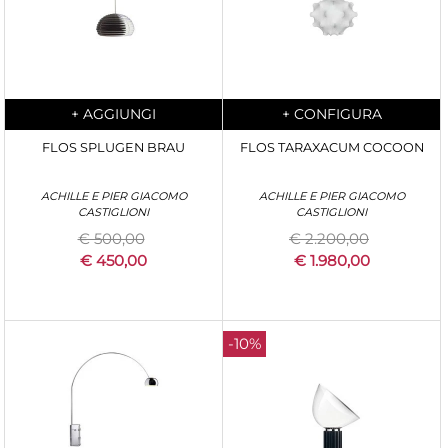
Quantity
Quantity
+
AGGIUNGI
+
CONFIGURA
FLOS SPLUGEN BRAU
FLOS TARAXACUM COCOON
ACHILLE E PIER GIACOMO
ACHILLE E PIER GIACOMO
CASTIGLIONI
CASTIGLIONI
€ 500,00
€ 2.200,00
€ 450,00
€ 1.980,00
-10%