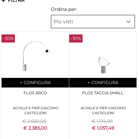
FILTRA
Ordina per:
-10%
-10%
Quantity
Quantity
+
CONFIGURA
+
CONFIGURA
FLOS ARCO
FLOS TACCIA SMALL
ACHILLE E PIER GIACOMO
ACHILLE E PIER GIACOMO
CASTIGLIONI
CASTIGLIONI
€ 2.650,00
€ 1.174,99
€ 2.385,00
€ 1.057,49