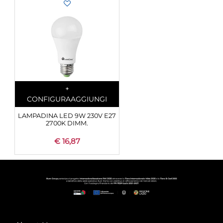
Quantity
+
CONFIGURA
AGGIUNGI
LAMPADINA LED 9W 230V E27
2700K DIMM.
€ 16,87