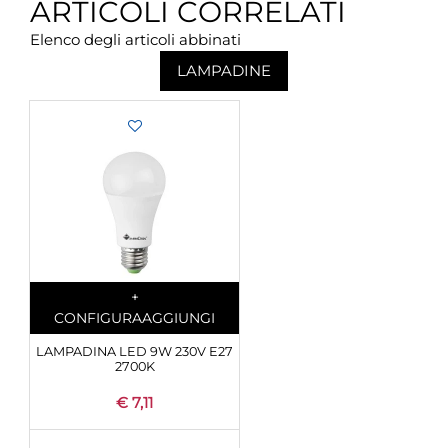
ARTICOLI CORRELATI
Elenco degli articoli abbinati
LAMPADINE
Quantity
+
CONFIGURA
AGGIUNGI
LAMPADINA LED 9W 230V E27
2700K
€ 7,11