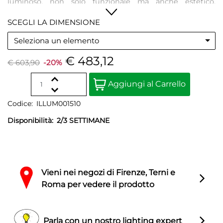
luminoso, non solo funzionale ma anche estetico.
Disponibile come applique e sospensione, è un
SCEGLI LA DIMENSIONE
elemento di carattere e senza tempo che si adatta agli
spazi più vari, dall’hospitality al residenziale.
Seleziona un elemento
€ 483,12
€ 603,90
-20%
Quantity
Aggiungi al Carrello
Codice:
ILLUM001510
Disponibilità:
2/3 SETTIMANE
Vieni nei negozi di Firenze, Terni e
Roma per vedere il prodotto
Parla con un nostro lighting expert