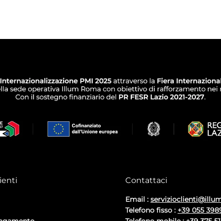
ienti
Contattaci
Email :
servizioclienti@illum
Telefono fisso :
+39 055 398
pagamento
Telefono mobile :
+39 375 5