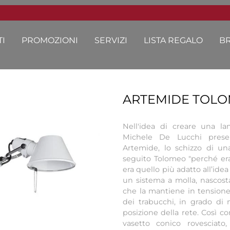
I
PROMOZIONI
SERVIZI
LISTA REGALO
B
ARTEMIDE TOLO
Nell'idea di creare una l
Michele De Lucchi prese
Artemide, lo schizzo di u
seguito Tolomeo "perché e
era quello più adatto all’idea
un sistema a molla, nascosta
che la mantiene in tensione, 
dei trabucchi, in grado di m
posizione della rete. Così co
vasetto conico rovesciato,