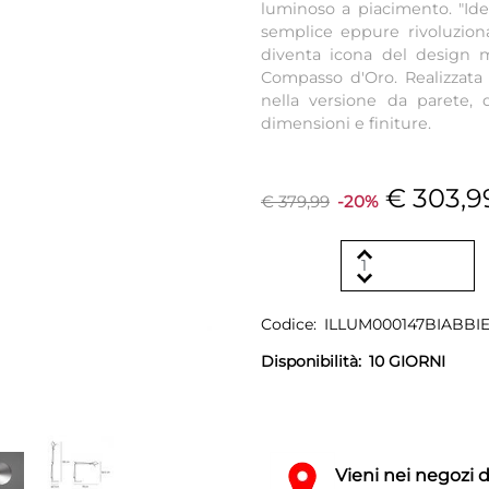
luminoso a piacimento. "Ide
semplice eppure rivoluzion
diventa icona del design m
Compasso d'Oro. Realizzata 
nella versione da parete,
dimensioni e finiture.
€ 303,9
€ 379,99
-20%
Codice:
ILLUM000147BIABBI
Disponibilità:
10 GIORNI
Vieni nei negozi 