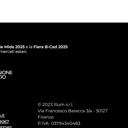
© 2023 lllum s.r.l.
Via Francesco Baracca 3/a - 50127
.it
Firenze
9067
P.IVA 03794340483
137287