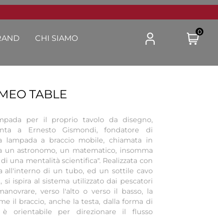
0
RAND
CHI SIAMO
MEO TABLE
ampada per il proprio tavolo da disegno,
nta a Ernesto Gismondi, fondatore di
na lampada a braccio mobile, chiamata in
ra un astronomo, un matematico, insomma
 di una mentalità scientifica". Realizzata con
 all'interno di un tubo, ed un sottile cavo
si ispira al sistema utilizzato dai pescatori
anovrare, verso l'alto o verso il basso, la
me il braccio, anche la testa, dalla forma di
 è orientabile per direzionare il flusso