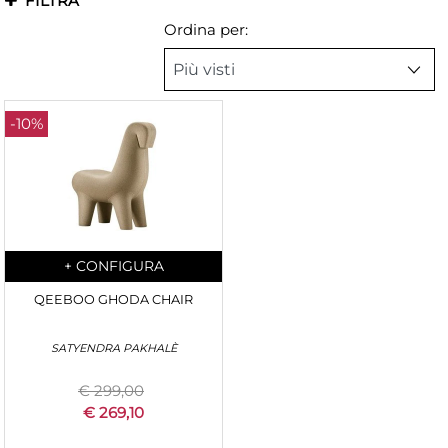
FILTRA
Ordina per:
-10%
Quantità
+
CONFIGURA
QEEBOO GHODA CHAIR
SATYENDRA PAKHALÈ
€ 299,00
€ 269,10