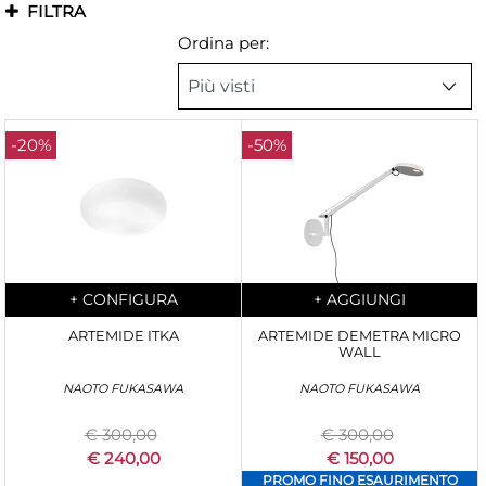
FILTRA
Ordina per:
-20%
-50%
Quantità
Quantità
+
CONFIGURA
+
AGGIUNGI
ARTEMIDE ITKA
ARTEMIDE DEMETRA MICRO
WALL
NAOTO FUKASAWA
NAOTO FUKASAWA
€ 300,00
€ 300,00
€ 240,00
€ 150,00
PROMO FINO ESAURIMENTO