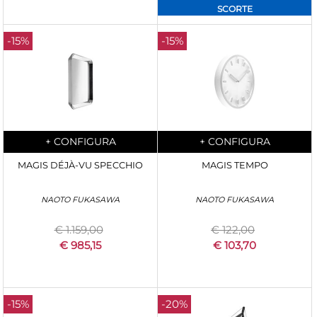
SCORTE
-15%
-15%
Quantità
Quantità
+
CONFIGURA
+
CONFIGURA
MAGIS DÉJÀ-VU SPECCHIO
MAGIS TEMPO
NAOTO FUKASAWA
NAOTO FUKASAWA
€ 1.159,00
€ 122,00
€ 985,15
€ 103,70
-15%
-20%