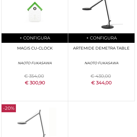
Quantità
Quantità
+
CONFIGURA
+
CONFIGURA
MAGIS CU-CLOCK
ARTEMIDE DEMETRA TABLE
NAOTO FUKASAWA
NAOTO FUKASAWA
€ 354,00
€ 430,00
€ 300,90
€ 344,00
-20%