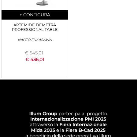
Quantità
+
CONFIGURA
ARTEMIDE DEMETRA
PROFESSIONAL TABLE
NAOTO FUKASAWA
€ 545,01
€ 436,01