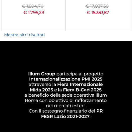
€ 1.994,70
€ 17.037,30
€ 1.795,23
€ 15.333,57
Mostra altri risultati