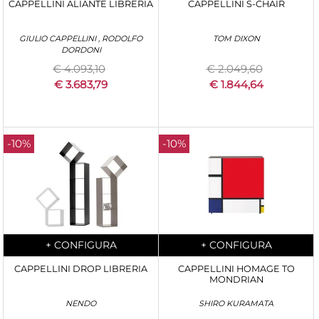
CAPPELLINI ALIANTE LIBRERIA
CAPPELLINI S-CHAIR
GIULIO CAPPELLINI , RODOLFO
TOM DIXON
DORDONI
€ 4.093,10
€ 2.049,60
€ 3.683,79
€ 1.844,64
-10%
-10%
Quantità
Quantità
+
CONFIGURA
+
CONFIGURA
CAPPELLINI DROP LIBRERIA
CAPPELLINI HOMAGE TO
MONDRIAN
NENDO
SHIRO KURAMATA