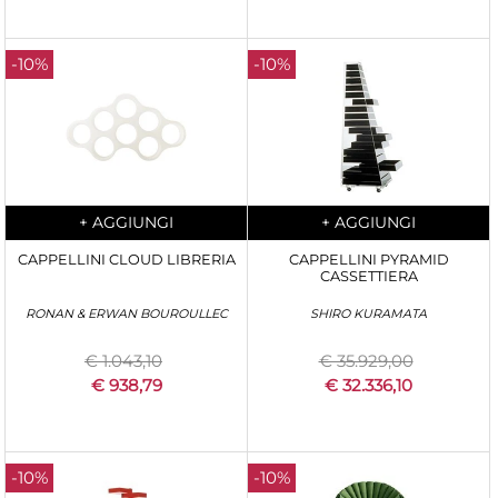
-10%
-10%
Quantità
Quantità
+
AGGIUNGI
+
AGGIUNGI
CAPPELLINI CLOUD LIBRERIA
CAPPELLINI PYRAMID
CASSETTIERA
RONAN & ERWAN BOUROULLEC
SHIRO KURAMATA
€ 1.043,10
€ 35.929,00
€ 938,79
€ 32.336,10
-10%
-10%