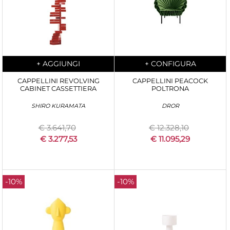
Quantità
Quantità
+
AGGIUNGI
+
CONFIGURA
CAPPELLINI REVOLVING
CAPPELLINI PEACOCK
CABINET CASSETTIERA
POLTRONA
SHIRO KURAMATA
DROR
€ 3.641,70
€ 12.328,10
€ 3.277,53
€ 11.095,29
-10%
-10%