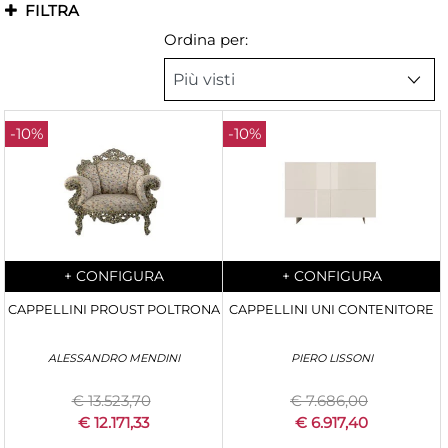
FILTRA
Ordina per:
-10%
-10%
Quantità
Quantità
+
CONFIGURA
+
CONFIGURA
CAPPELLINI PROUST POLTRONA
CAPPELLINI UNI CONTENITORE
ALESSANDRO MENDINI
PIERO LISSONI
€ 13.523,70
€ 7.686,00
€ 12.171,33
€ 6.917,40