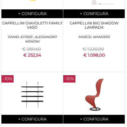
Quantità
Quantità
+
CONFIGURA
+
CONFIGURA
CAPPELLINI DIAVOLETTI FAMILY
CAPPELLINI BIG SHADOW
VASO
LAMPADA
DANIEL ELTNER , ALESSANDRO
MARCEL WANDERS
MENDINI
€ 280,60
€ 1.220,00
€ 252,54
€ 1.098,00
-10%
-10%
Quantità
Quantità
+
CONFIGURA
+
CONFIGURA