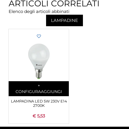
ARTICOLI CORRELATI
Elenco degli articoli abbinati
LAMPADINE
Quantità
+
CONFIGURA
AGGIUNGI
LAMPADINA LED 5W 230V E14
2700K
€ 5,53