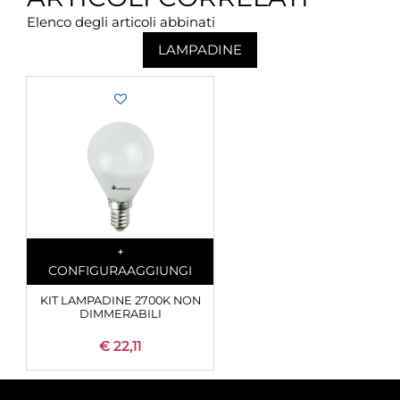
Elenco degli articoli abbinati
LAMPADINE
Quantità
+
CONFIGURA
AGGIUNGI
KIT LAMPADINE 2700K NON
DIMMERABILI
€ 22,11