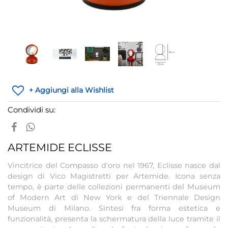
+ Aggiungi alla Wishlist
Condividi su:
ARTEMIDE ECLISSE
Vincitrice del Compasso d'oro nel 1967, Eclisse nasce dal
design di Vico Magistretti per Artemide. Icona senza
tempo, è parte delle collezioni permanenti del Museum
of Modern Art di New York e del Triennale Design
Museum di Milano. Sintesi fra forma estetica e
funzionalità, presenta la schermatura della luce tramite il