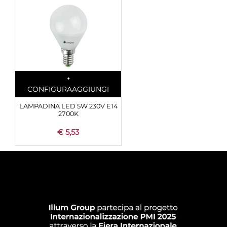
Quantità
+
CONFIGURA
AGGIUNGI
LAMPADINA LED 5W 230V E14
2700K
€ 5,53