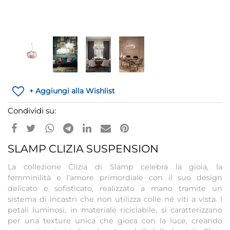
+ Aggiungi alla Wishlist
Condividi su:
SLAMP CLIZIA SUSPENSION
La collezione Clizia di Slamp celebra la gioia, la
femminilità e l’amore primordiale con il suo design
delicato e sofisticato, realizzato a mano tramite un
sistema di incastri che non utilizza colle né viti a vista. I
petali luminosi, in materiale riciclabile, si caratterizzano
per una texture unica che gioca con la luce, creando