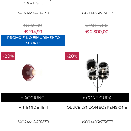
GAME S.E.
VICO MAGISTRETTI
VICO MAGISTRETTI
€ 259,99
€ 2.875,00
€ 194,99
€ 2.300,00
PROMO FINO ESAURIMENTO
SCORTE
-20%
-20%
Quantity
Quantity
+
AGGIUNGI
+
CONFIGURA
ARTEMIDE TETI
OLUCE LYNDON SOSPENSIONE
VICO MAGISTRETTI
VICO MAGISTRETTI