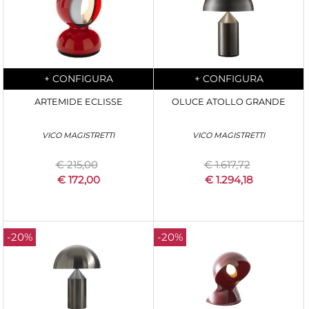
Quantity
Quantity
+
CONFIGURA
+
CONFIGURA
ARTEMIDE ECLISSE
OLUCE ATOLLO GRANDE
VICO MAGISTRETTI
VICO MAGISTRETTI
€ 215,00
€ 1.617,72
€ 172,00
€ 1.294,18
-20%
-20%