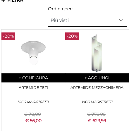
FILTRA
Ordina per:
-20%
-20%
Quantity
Quantity
+
CONFIGURA
+
AGGIUNGI
ARTEMIDE TETI
ARTEMIDE MEZZACHIMERA
VICO MAGISTRETTI
VICO MAGISTRETTI
€ 70,00
€ 779,99
€ 56,00
€ 623,99