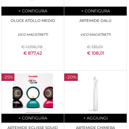
Quantity
Quantity
+
CONFIGURA
+
CONFIGURA
OLUCE ATOLLO MEDIO
ARTEMIDE DALÙ
VICO MAGISTRETTI
VICO MAGISTRETTI
€ 1.096,78
€ 135,01
€ 877,42
€ 108,01
-25%
-20%
Quantity
Quantity
+
CONFIGURA
+
AGGIUNGI
ARTEMIDE ECLISSE SQUID
ARTEMIDE CHIMERA