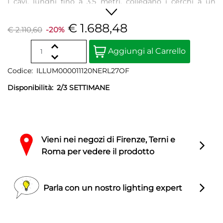
I cavi, lunghi fino a 3,5 metri, collegano i cerchi a un
rosone che può ospitare fino a sei Lunaop. Disponibile
nelle finiture bianco, nero, rame o oro perlato.
€ 1.688,48
€ 2.110,60
-20%
Quantity
Aggiungi al Carrello
Codice:
ILLUM000011120NERL27OF
Disponibilità:
2/3 SETTIMANE
Vieni nei negozi di Firenze, Terni e
Roma per vedere il prodotto
Parla con un nostro lighting expert