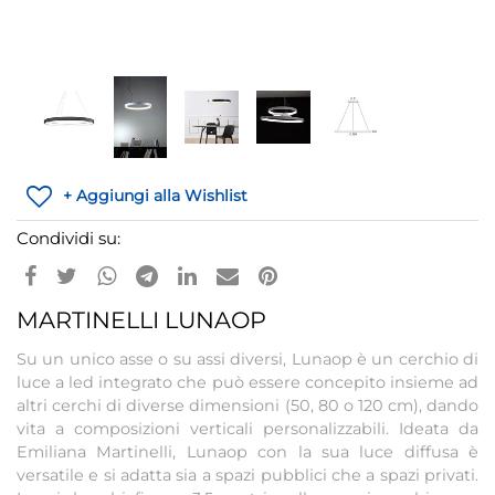
+ Aggiungi alla Wishlist
Condividi su:
MARTINELLI LUNAOP
Su un unico asse o su assi diversi, Lunaop è un cerchio di
luce a led integrato che può essere concepito insieme ad
altri cerchi di diverse dimensioni (50, 80 o 120 cm), dando
vita a composizioni verticali personalizzabili. Ideata da
Emiliana Martinelli, Lunaop con la sua luce diffusa è
versatile e si adatta sia a spazi pubblici che a spazi privati.