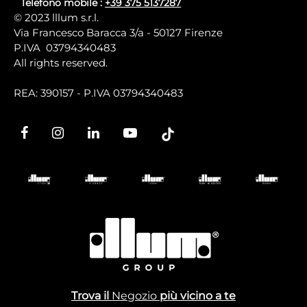
Telefono mobile :
+39 375 5137287
© 2023 lllum s.r.l.
Via Francesco Baracca 3/a - 50127 Firenze
P.IVA 03794340483
All rights reserved.
REA: 390157 - P.IVA 03794340483
Trova il
Negozio
più vicino a te