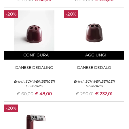
-20%
-20%
Quantity
Quantity
+
CONFIGURA
+
AGGIUNGI
DANESE DEDALINO
DANESE DEDALO
EMMA SCHWEINBERGER
EMMA SCHWEINBERGER
GISMONDI
GISMONDI
€ 60,00
€ 48,00
€ 290,01
€ 232,01
-20%