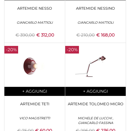
ARTEMIDE NESSO
ARTEMIDE NESSINO
GIANCARLO MATTIOLI
GIANCARLO MATTIOLI
€ 390,00
€ 312,00
€ 210,00
€ 168,00
-20%
-20%
Quantity
Quantity
+
AGGIUNGI
+
AGGIUNGI
ARTEMIDE TETI
ARTEMIDE TOLOMEO MICRO
VICO MAGISTRETTI
MICHELE DE LUCCHI ,
GIANCARLO FASSINA
€ 75,00
€ 60,00
€ 295,00
€ 236,00