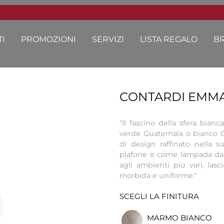
I
PROMOZIONI
SERVIZI
LISTA REGALO
B
CONTARDI EMMA
"Il fascino della sfera bian
verde Guatemala o bianco C
di design raffinato nella s
plafone e come lampada da 
agli ambienti più vari, las
morbida e uniforme."
SCEGLI LA FINITURA
MARMO BIANCO