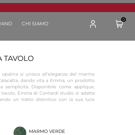
0
RAND
CHI SIAMO
 TAVOLO
ca opalina si unisce all’eleganza del marmo
alacatta, dando vita a Emma, un prodotto
ua semplicità. Disponibile come applique,
tavolo, Emma di Contardi studio si adatta
ciando un tratto distintivo con la sua luce
MARMO VERDE