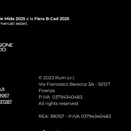
© 2023 lllum s.r.l.
Via Francesco Baracca 3/a - 50127
.it
Firenze
9067
P.IVA 03794340483
137287
All rights reserved.
REA: 390157 - P.IVA 03794340483