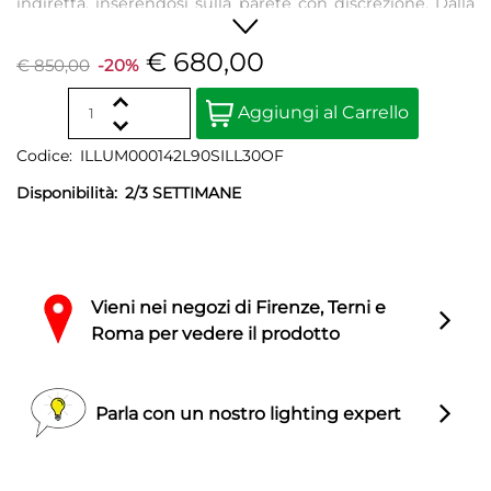
indiretta, inserendosi sulla parete con discrezione. Dalla
linea linea essenziale e sinuosa, è ideale per illuminare
spazi domestici ma anche strutture ricettive ed uffici.
€ 680,00
€ 850,00
-20%
Quantity
Aggiungi al Carrello
Codice:
ILLUM000142L90SILL30OF
Disponibilità:
2/3 SETTIMANE
Vieni nei negozi di Firenze, Terni e
Roma per vedere il prodotto
Parla con un nostro lighting expert