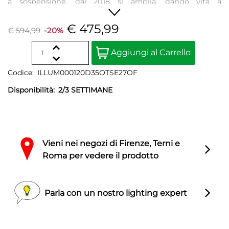
a sospensione, dal 2018 si amplia, dando vita a
configurazioni più complesse, in composizione o
singolarmente, per rispondere a esigenze personalizzate.
€ 475,99
€ 594,99
-20%
Nell'ottica della sostenibilità, presenta una sorgente led
retrofit a basso consumo.
Quantity
Aggiungi al Carrello
Codice:
ILLUM000120D35OTSE27OF
Disponibilità:
2/3 SETTIMANE
Vieni nei negozi di Firenze, Terni e
Roma per vedere il prodotto
Parla con un nostro lighting expert