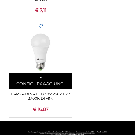
€ 7,11
Quantity
+
CONFIGURA
AGGIUNGI
LAMPADINA LED 9W 230V E27
2700K DIMM.
€ 16,87