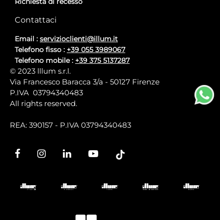
Richiesta di recesso
Contattaci
Email :
servizioclienti@illum.it
Telefono fisso :
+39 055 3989067
Telefono mobile :
+39 375 5137287
© 2023 lllum s.r.l.
Via Francesco Baracca 3/a - 50127 Firenze
P.IVA 03794340483
All rights reserved.
REA: 390157 - P.IVA 03794340483