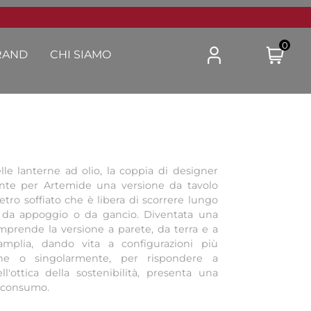
0
RAND
CHI SIAMO
delle lanterne ad olio, la coppia di designer
ente per Artemide una versione da tavolo
vetro soffiato che è libera di scorrere lungo
a da appoggio o da gancio. Diventata una
prende la versione a parete, da terra e a
amplia, dando vita a configurazioni più
one o singolarmente, per rispondere a
ll'ottica della sostenibilità, presenta una
o consumo.