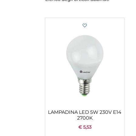
LAMPADINA LED 5W 230V E14
2700K
€ 5,53
Quantity
+
CONFIGURA
AGGIUNGI