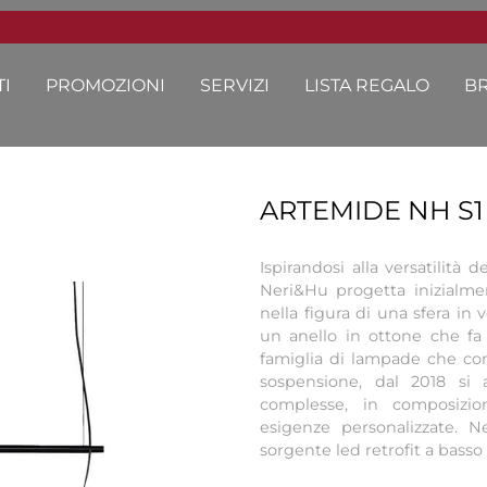
I
PROMOZIONI
SERVIZI
LISTA REGALO
B
ARTEMIDE NH S1
Ispirandosi alla versatilità 
Neri&Hu progetta inizialm
nella figura di una sfera in 
un anello in ottone che f
famiglia di lampade che com
sospensione, dal 2018 si 
complesse, in composizi
esigenze personalizzate. Ne
sorgente led retrofit a bass