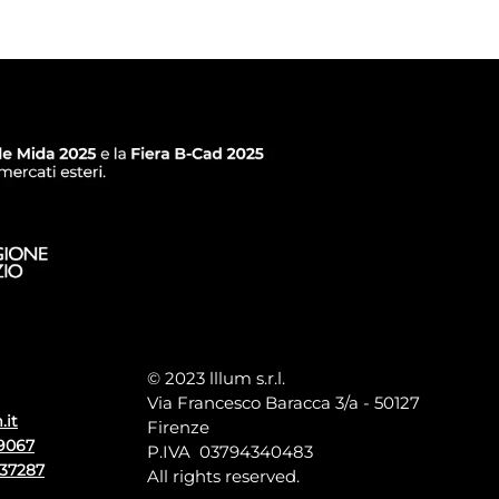
© 2023 lllum s.r.l.
Via Francesco Baracca 3/a - 50127
.it
Firenze
9067
P.IVA 03794340483
137287
All rights reserved.