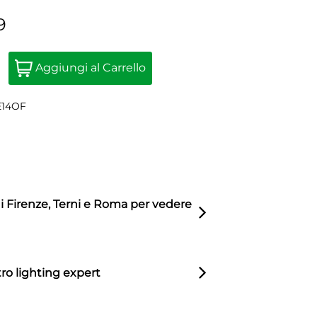
9
Quantity
Aggiungi al Carrello
E14OF
di Firenze, Terni e Roma per vedere
ro lighting expert