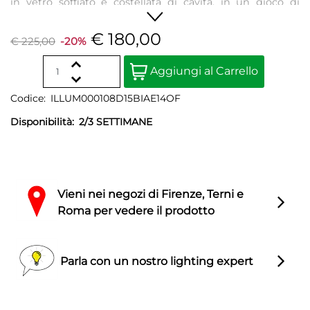
in vetro soffiato è costellata di cavità, in un gioco di
profondità che ricorda la forma del meteorite. Raffinata
ed elegante, diffonde una morbida luce.
€ 180,00
€ 225,00
-20%
Quantity
Aggiungi al Carrello
Codice:
ILLUM000108D15BIAE14OF
Disponibilità:
2/3 SETTIMANE
Vieni nei negozi di Firenze, Terni e
Roma per vedere il prodotto
Parla con un nostro lighting expert