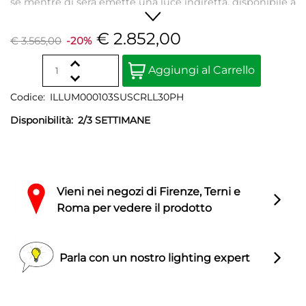
sè mentre di sera emette una luce indiretta, disponibile a
2700 o 3000K.
€ 2.852,00
€ 3.565,00
-20%
Quantity
Aggiungi al Carrello
Codice:
ILLUM000103SUSCRLL30PH
Disponibilità:
2/3 SETTIMANE
Vieni nei negozi di Firenze, Terni e
Roma per vedere il prodotto
Parla con un nostro lighting expert