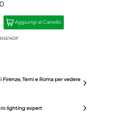
00
Quantity
Aggiungi al Carrello
BISE14OF
di Firenze, Terni e Roma per vedere
ro lighting expert