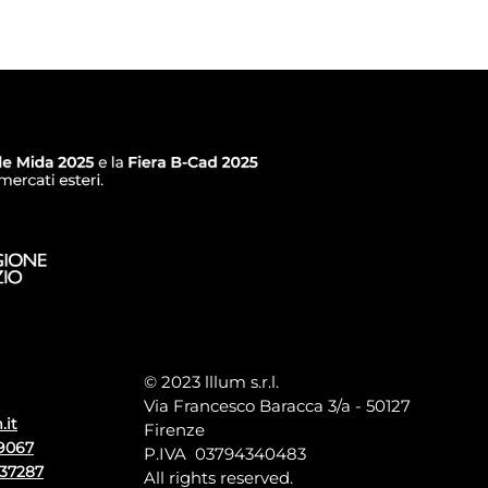
© 2023 lllum s.r.l.
Via Francesco Baracca 3/a - 50127
.it
Firenze
9067
P.IVA 03794340483
137287
All rights reserved.