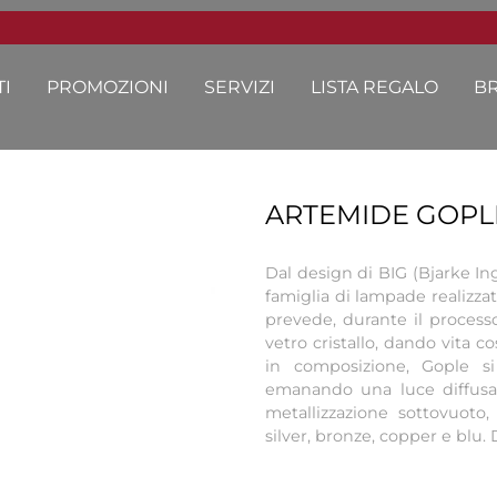
I
PROMOZIONI
SERVIZI
LISTA REGALO
B
ARTEMIDE GOPL
Dal design di BIG (Bjarke I
famiglia di lampade realizz
prevede, durante il processo
vetro cristallo, dando vita 
in composizione, Gople si
emanando una luce diffusa
metallizzazione sottovuoto,
silver, bronze, copper e blu