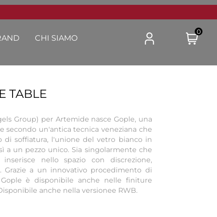
0
RAND
CHI SIAMO
E TABLE
ngels Group) per Artemide nasce Gople, una
ate secondo un'antica tecnica veneziana che
 di soffiatura, l'unione del vetro bianco in
così a un pezzo unico. Sia singolarmente che
 inserisce nello spazio con discrezione,
. Grazie a un innovativo procedimento di
 Gople è disponibile anche nelle finiture
. Disponibile anche nella versionee RWB.