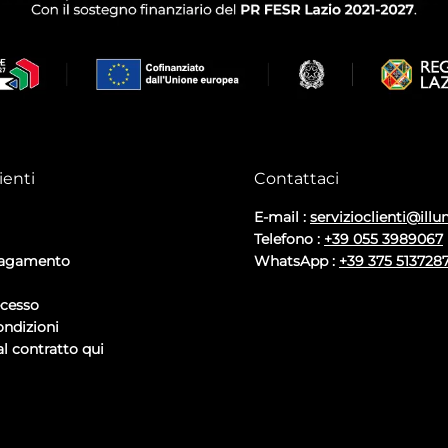
ienti
Contattaci
E-mail :
servizioclienti@illu
Telefono :
+39 055 3989067
pagamento
WhatsApp :
+39 375 513728
ecesso
ondizioni
l contratto qui