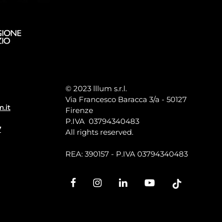
© 2023 lllum s.r.l.
Via Francesco Baracca 3/a - 50127
m.it
Firenze
P.IVA 03794340483
7
All rights reserved.
REA: 390157 - P.IVA 03794340483