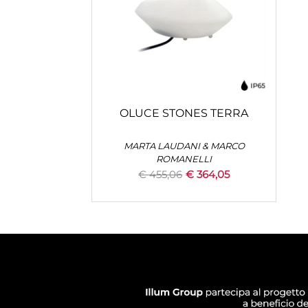
OLUCE STONES TERRA
MARTA LAUDANI & MARCO
ROMANELLI
€ 455,06
€ 364,05
Quantità
+
AGGIUNGI