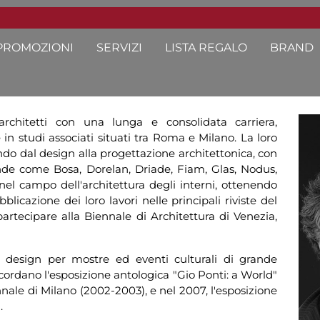
PROMOZIONI
SERVIZI
LISTA REGALO
BRAND
chitetti con una lunga e consolidata carriera,
in studi associati situati tra Roma e Milano. La loro
ando dal design alla progettazione architettonica, con
nde come Bosa, Dorelan, Driade, Fiam, Glas, Nodus,
 nel campo dell'architettura degli interni, ottenendo
bblicazione dei loro lavori nelle principali riviste del
 partecipare alla Biennale di Architettura di Venezia,
l design per mostre ed eventi culturali di grande
 ricordano l'esposizione antologica "Gio Ponti: a World"
nale di Milano (2002-2003), e nel 2007, l'esposizione
.