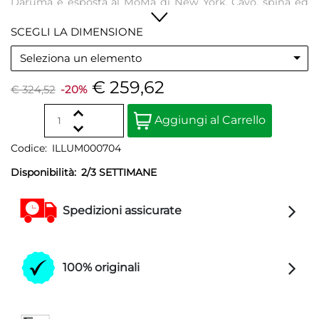
Daruma è esposta al MoMa di New York. Cavo, spina ed
interruttore sono neri. La lampadina non è inclusa.
SCEGLI LA DIMENSIONE
Seleziona un elemento
€ 259,62
€ 324,52
-20%
Quantità
Aggiungi al Carrello
Codice:
ILLUM000704
Disponibilità:
2/3 SETTIMANE
Spedizioni assicurate
100% originali