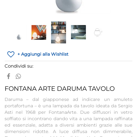
+ Aggiungi alla Wishlist
Condividi su:
FONTANA ARTE DARUMA TAVOLO
Daruma – dal giapponese ad indicare un amuleto
portafortuna – è una lampada da tavolo ideata da Sergio
Asti nel 1968 per FontanaArte. Due diffusori in vetro
soffiato si incontrano dando vita a una lampada raffinata
ed essenziale, adatta a diversi ambienti grazie alle sue
dimensioni ridotte. A luce diffusa non dimmerabile,