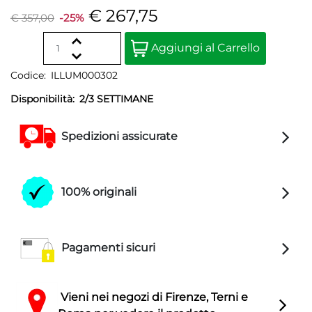
€ 267,75
€ 357,00
-25%
Quantità
Aggiungi al Carrello
Codice:
ILLUM000302
Disponibilità:
2/3 SETTIMANE
Spedizioni assicurate
100% originali
Pagamenti sicuri
Vieni nei negozi di Firenze, Terni e