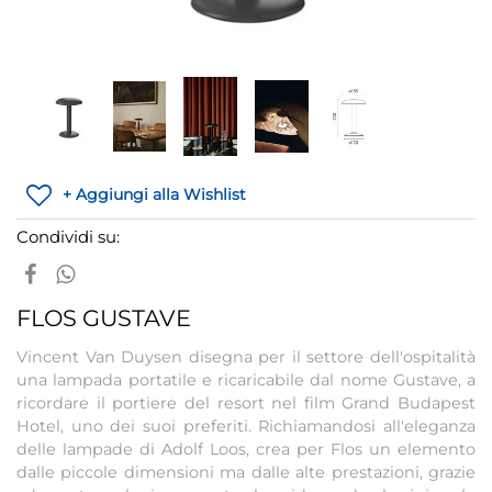
+ Aggiungi alla Wishlist
Condividi su:
FLOS GUSTAVE
Vincent Van Duysen disegna per il settore dell'ospitalità
una lampada portatile e ricaricabile dal nome Gustave, a
ricordare il portiere del resort nel film Grand Budapest
Hotel, uno dei suoi preferiti. Richiamandosi all'eleganza
delle lampade di Adolf Loos, crea per Flos un elemento
dalle piccole dimensioni ma dalle alte prestazioni, grazie