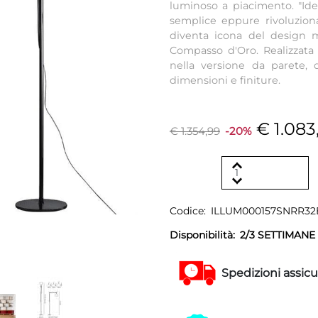
luminoso a piacimento. "Ide
semplice eppure rivoluzion
diventa icona del design m
Compasso d'Oro. Realizzata 
nella versione da parete,
dimensioni e finiture.
€ 1.083
€ 1.354,99
-20%
Codice:
ILLUM000157SNRR3
Disponibilità:
2/3 SETTIMANE
Spedizioni assicu