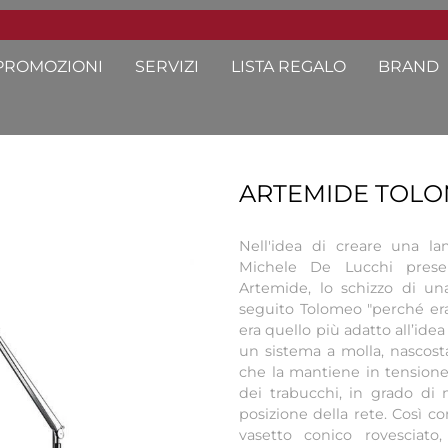
PROMOZIONI
SERVIZI
LISTA REGALO
BRAND
ARTEMIDE TOL
Nell'idea di creare una l
Michele De Lucchi prese
Artemide, lo schizzo di u
seguito Tolomeo "perché e
era quello più adatto all’idea
un sistema a molla, nascosta
che la mantiene in tensione, 
dei trabucchi, in grado di m
posizione della rete. Così co
vasetto conico rovesciato,