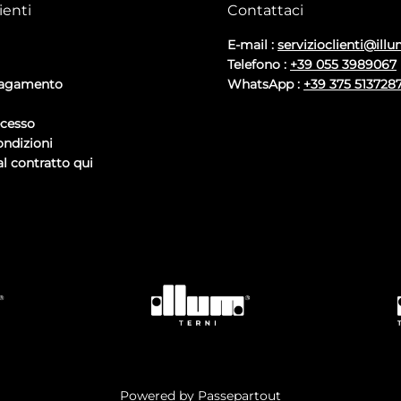
ienti
Contattaci
E-mail :
servizioclienti@illu
Telefono :
+39 055 3989067
pagamento
WhatsApp :
+39 375 513728
ecesso
ondizioni
l contratto qui
Powered by
Passepartout