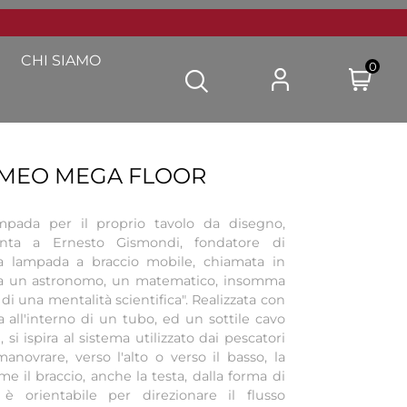
CHI SIAMO
0
OMEO MEGA FLOOR
ampada per il proprio tavolo da disegno,
nta a Ernesto Gismondi, fondatore di
na lampada a braccio mobile, chiamata in
ra un astronomo, un matematico, insomma
 di una mentalità scientifica". Realizzata con
 all'interno di un tubo, ed un sottile cavo
si ispira al sistema utilizzato dai pescatori
anovrare, verso l'alto o verso il basso, la
me il braccio, anche la testa, dalla forma di
 è orientabile per direzionare il flusso