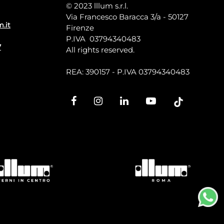
© 2023 lllum s.r.l.
Via Francesco Baracca 3/a - 50127
m.it
Firenze
P.IVA 03794340483
7
All rights reserved.
REA: 390157 - P.IVA 03794340483