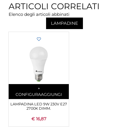
ARTICOLI CORRELATI
Elenco degli articoli abbinati
LAMPADINE
Quantità
+
CONFIGURA
AGGIUNGI
LAMPADINA LED 9W 230V E27
2700K DIMM.
€ 16,87